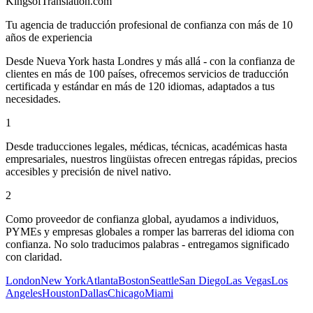
KingsofTranslation.com
Tu agencia de traducción profesional de confianza con más de 10
años de experiencia
Desde Nueva York hasta Londres y más allá - con la confianza de
clientes en más de 100 países, ofrecemos servicios de traducción
certificada y estándar en más de 120 idiomas, adaptados a tus
necesidades.
1
Desde traducciones legales, médicas, técnicas, académicas hasta
empresariales, nuestros lingüistas ofrecen entregas rápidas, precios
accesibles y precisión de nivel nativo.
2
Como proveedor de confianza global, ayudamos a individuos,
PYMEs y empresas globales a romper las barreras del idioma con
confianza. No solo traducimos palabras - entregamos significado
con claridad.
London
New York
Atlanta
Boston
Seattle
San Diego
Las Vegas
Los
Angeles
Houston
Dallas
Chicago
Miami