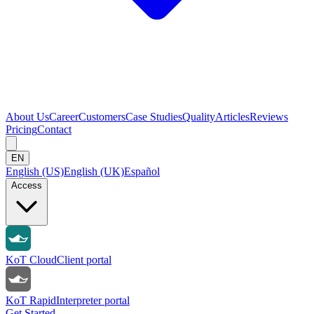
About Us
Career
Customers
Case Studies
Quality
Articles
Reviews
Pricing
Contact
EN
English (US)
English (UK)
Español
Access
KoT Cloud
Client portal
KoT Rapid
Interpreter portal
Get Started