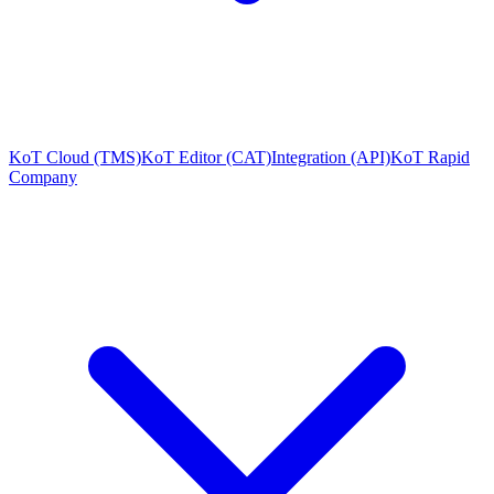
KoT Cloud (TMS)
KoT Editor (CAT)
Integration (API)
KoT Rapid
Company