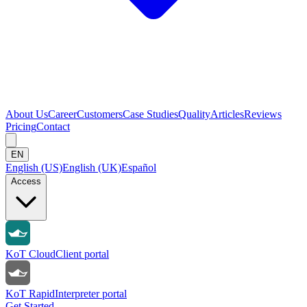
About Us
Career
Customers
Case Studies
Quality
Articles
Reviews
Pricing
Contact
EN
English (US)
English (UK)
Español
Access
KoT Cloud
Client portal
KoT Rapid
Interpreter portal
Get Started