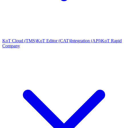
KoT Cloud (TMS)
KoT Editor (CAT)
Integration (API)
KoT Rapid
Company