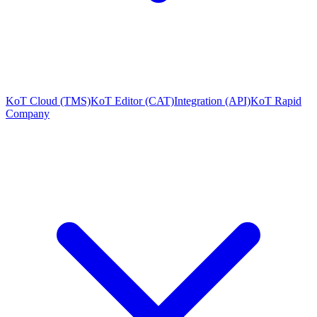
KoT Cloud (TMS)
KoT Editor (CAT)
Integration (API)
KoT Rapid
Company