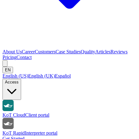
About Us
Career
Customers
Case Studies
Quality
Articles
Reviews
Pricing
Contact
EN
English (US)
English (UK)
Español
Access
KoT Cloud
Client portal
KoT Rapid
Interpreter portal
Get Started